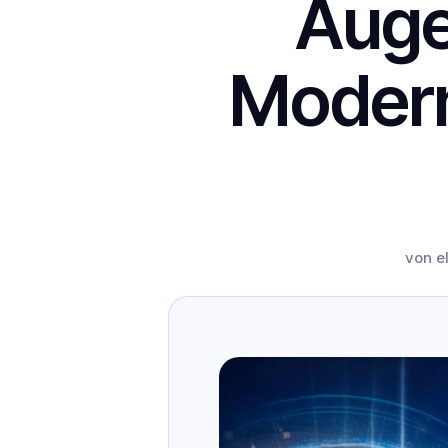
Auge
Modern
von
el