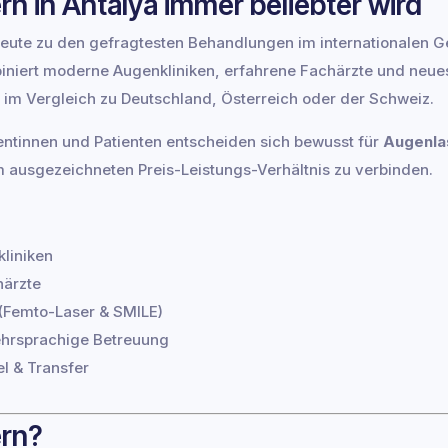
 in Antalya immer beliebter wird
heute zu den gefragtesten Behandlungen im internationalen G
iniert moderne Augenkliniken, erfahrene Fachärzte und neue
s im Vergleich zu Deutschland, Österreich oder der Schweiz.
entinnen und Patienten entscheiden sich bewusst für
Augenlas
m ausgezeichneten Preis-Leistungs-Verhältnis zu verbinden.
liniken
närzte
(Femto-Laser & SMILE)
ehrsprachige Betreuung
el & Transfer
ern?