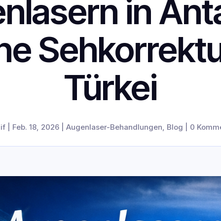
nlasern in Anta
e Sehkorrektur
Türkei
if
|
Feb. 18, 2026
|
Augenlaser-Behandlungen
,
Blog
|
0 Komme