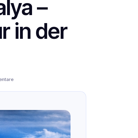
lya –
 in der
ntare