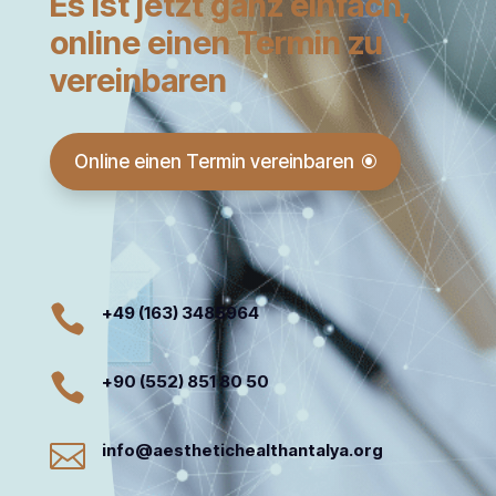
Es ist jetzt ganz einfach,
online einen Termin zu
vereinbaren
Online einen Termin vereinbaren

+49 (163) 3485964

+90 (552) 851 80 50

info@aesthetichealthantalya.org