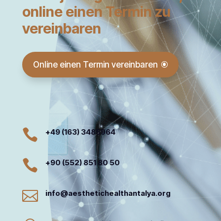
online einen Termin zu
vereinbaren
Online einen Termin vereinbaren

+49 (163) 3485964

+90 (552) 851 80 50

info@aesthetichealthantalya.org