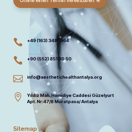
Online einen Termin vereinbaren

+49 (163) 3485964

+90 (552) 851 80 50

info@aesthetichealthantalya.org

Yıldız Mah. Hamidiye Caddesi Güzelyurt
Apt. Nr:47/B Muratpasa/ Antalya
Sitemap