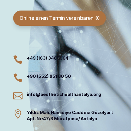
Online einen Termin vereinbaren

+49 (163) 3485964

+90 (552) 851 80 50

info@aesthetichealthantalya.org

Yıldız Mah. Hamidiye Caddesi Güzelyurt
Apt. Nr:47/B Muratpasa/ Antalya