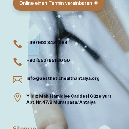
Online einen Termin vereinbaren

+49 (163) 3485964

+90 (552) 851 80 50

info@aesthetichealthantalya.org

Yıldız Mah. Hamidiye Caddesi Güzelyurt
Apt. Nr:47/B Muratpasa/ Antalya
Sitemap