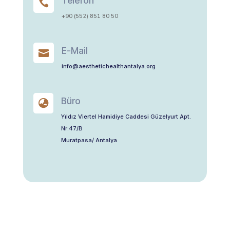
Telefon

+90 (552) 851 80 50
E-Mail

info@aesthetichealthantalya.org
Büro

Yıldız Viertel Hamidiye Caddesi Güzelyurt Apt.
Nr:47/B
Muratpasa/ Antalya