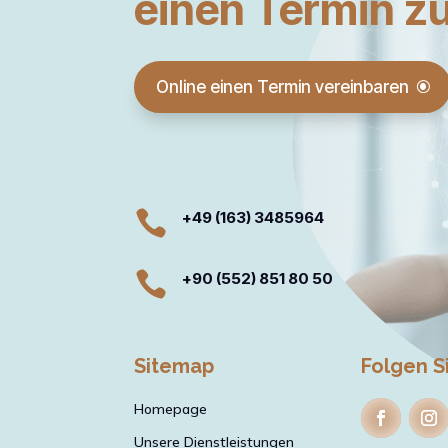
einen Termin z
Online einen Termin vereinbaren

+49 (163) 3485964

+90 (552) 851 80 50
Sitemap
Folgen S
Homepage
Unsere Dienstleistungen