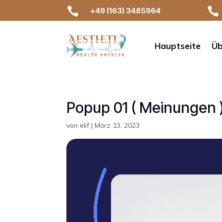


+49 (163) 3485964
Hauptseite
Üb
Popup 01 ( Meinungen 
von
elif
|
März 13, 2023