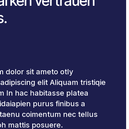
rken vertrauen
1.Zirkoniumzähne und
Zahnimplantate – Vorteile,
s.
Ablauf, & Erfahrungen
Augenlasern in Antalya –
Moderne Sehkorrektur in der
Türkei
Attraktive
Schönheitsoperationen in
Antalya
 dolor sit ameto otly
Neueste
Kommentare
dipiscing elit Aliquam tristiqie
Es sind keine Kommentare
tm In hac habitasse platea
vorhanden.
idaiapien purus finibus a
itaenu coimentum nec tellus
bh mattis posuere.