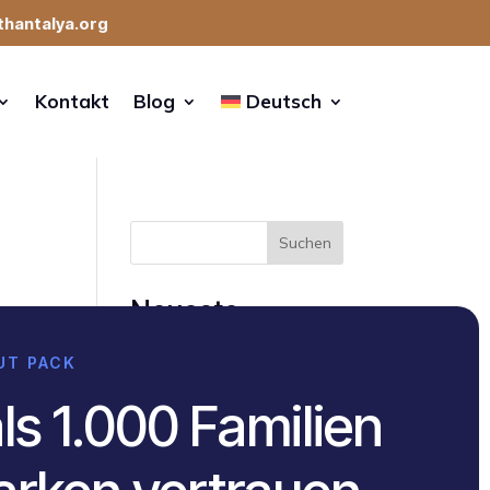
thantalya.org
Kontakt
Blog
Deutsch
Suchen
Neueste
Beiträge
OUT PACK
Komplikationsversicherung
Türkei (2026)
ls 1.000 Familien
2.Magenverkleinerung
(Schlauchmagen)