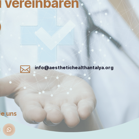
u vereinbaren

info@aesthetichealthantalya.org
ie uns