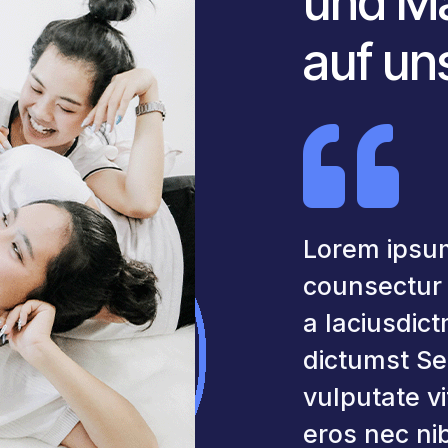
und Ma
auf un

Lorem ipsum
counsectur a
a laciusdic
dictumst Se
vulputate v
eros nec ni