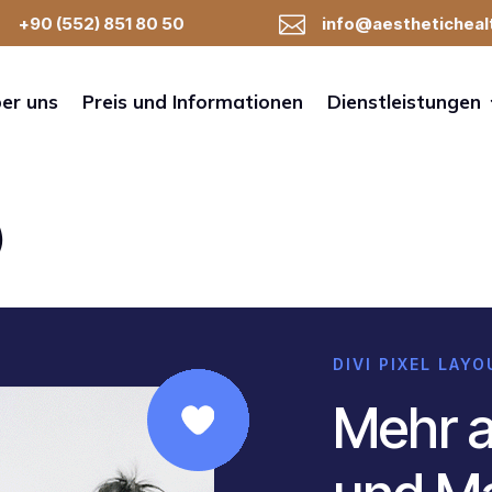

+90 (552) 851 80 50
info@aestheticheal
er uns
Preis und Informationen
Dienstleistungen
)
DIVI PIXEL LAY
Mehr a