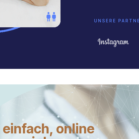
UNSERE PARTN
z einfach, online