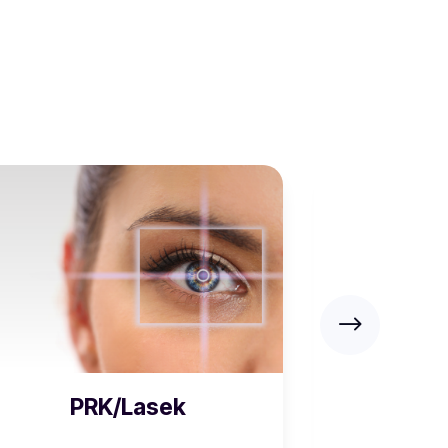
PRK/Lasek
ILasi