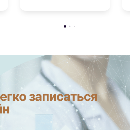
легко записаться
йн