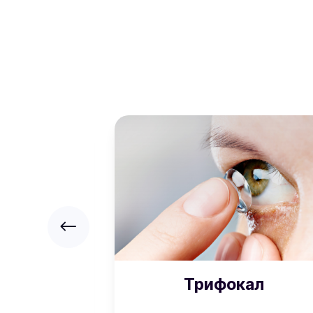
сик
Трифокал