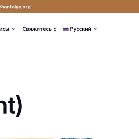
thantalya.org
исы
Свяжитесь с
Русский
nt)