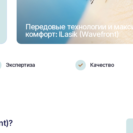
Передовые технологии и мак
комфорт: ILasik (Wavefront)
Экспертиза
Качество

nt)?