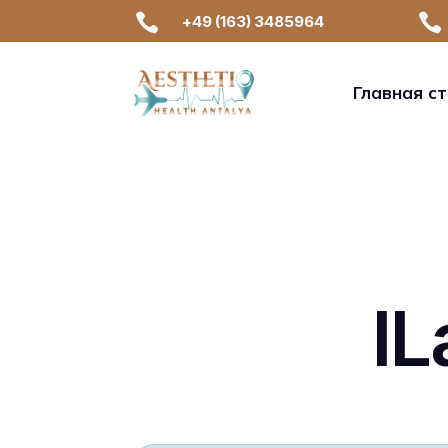


+49 (163) 3485964
Главная с
IL