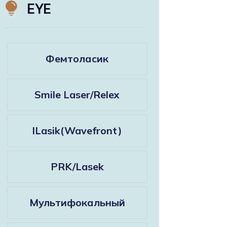

EYE
Фемтоласик
Smile Laser/Relex
ILasik(Wavefront)
PRK/Lasek
Мультифокальный