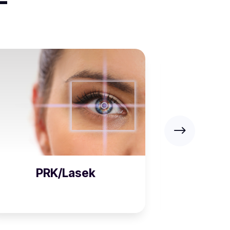
PRK/Lasek
ILasi