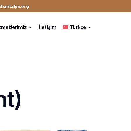
thantalya.org
zmetlerimiz
İletişim
Türkçe
nt)