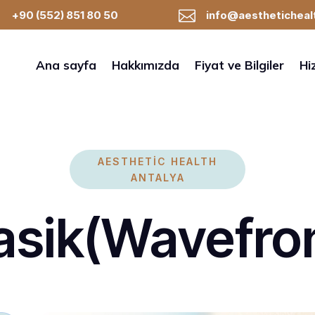

+90 (552) 851 80 50
info@aestheticheal
Ana sayfa
Hakkımızda
Fiyat ve Bilgiler
Hi
AESTHETIC HEALTH
ANTALYA
asik(Wavefro