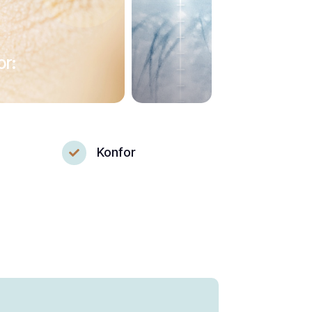
or:
Konfor
