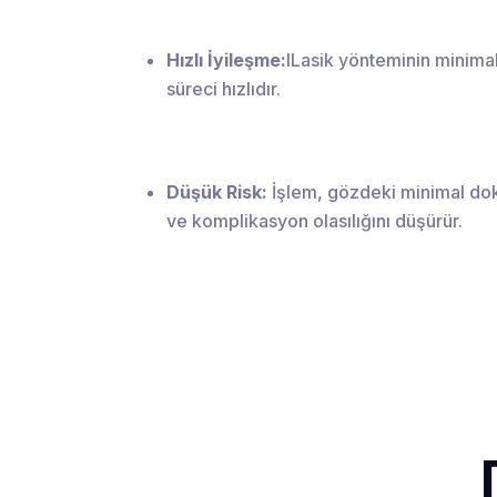
Hızlı İyileşme:
ILasik yönteminin minimal
süreci hızlıdır.
Düşük Risk:
İşlem, gözdeki minimal doku
ve komplikasyon olasılığını düşürür.