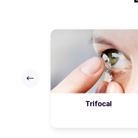
sik
Trifocal