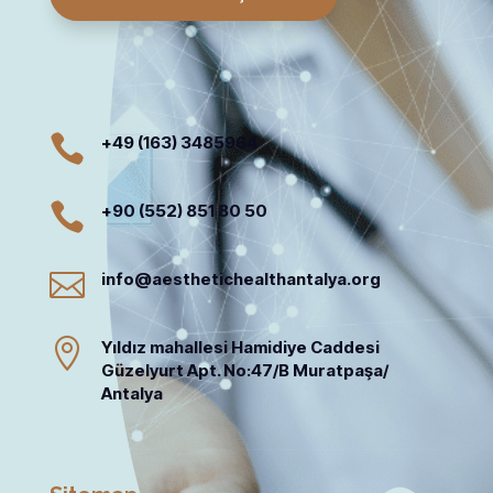

+49 (163) 3485964

+90 (552) 851 80 50

info@aesthetichealthantalya.org

Yıldız mahallesi Hamidiye Caddesi
Güzelyurt Apt. No:47/B Muratpaşa/
Antalya