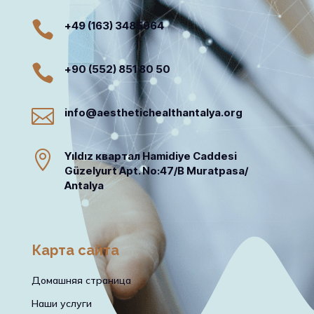

+49 (163) 3485964

+90 (552) 851 80 50

info@aesthetichealthantalya.org

Yıldız квартал Hamidiye Caddesi
Güzelyurt Apt. No:47/B Muratpasa/
Antalya
Карта сайта
Домашняя страница
Наши услуги