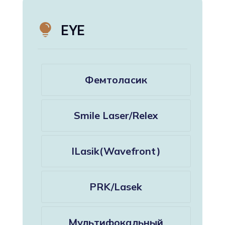

EYE
Фемтоласик
Smile Laser/Relex
ILasik(Wavefront)
PRK/Lasek
Мультифокальный