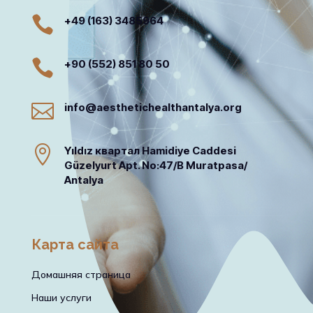

+49 (163) 3485964

+90 (552) 851 80 50

info@aesthetichealthantalya.org

Yıldız квартал Hamidiye Caddesi
Güzelyurt Apt. No:47/B Muratpasa/
Antalya
Карта сайта
Домашняя страница
Наши услуги